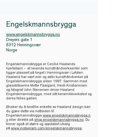
Engelskmannsbrygga
www.engelskmannsbrygga.no
Dreyers gate 1
8312 Henningsvær
Norge
Engelskmannsbrygga er Cecilie Haalands
hjertebarn – et levende kunsthåndverksenter som
ligger plassert på torget i Henningsvær i Lofoten.
Haaland har vært eier og aktiv kunsthåndverker på
Engelskmannsbrygga siden 1997. Sammen med
glassblåserne Mette Paalgard, Heidi Kristiannsen
og fotograf John Stenersen driver Haaland
Engelskmannsbrygga, med sitt keramikkverksted og
deres felles galleri.
Ønsker du å bestille enkelte av Haaland design kan
du gjøre dette via nettsiden til
Engelskmannsbrygga
www.engelskmannsbrygga.n
o
eller direkte på
shop.engelskmannsbrygga.no
. Du
finner også et større og oppdatert utvalg
på
www.instagram.com/engelskmannsbrygga
.