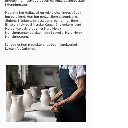
Engelskmannsbrygga galleri og verkstedsfellesskap
i Henningsvær.
Haaland har deltatt på en rekke utstillinger, både i
inn og utland. Hun har mottatt flere stipend, bl.a.
Statens 3-årige arbeidsstipend, og har hatt flere
tillitsverv i styret til
Norske Kunsthåndverkere
Nord
Norge, vært styreleder for
Nord Norsk
Kunstnersenter
og sitter i dag i styret til
Nord Norsk
Kunstmuseum
.
I tillegg er hun prosjekteier av bedriftsnettverket
Lofoten Art Galleries
.