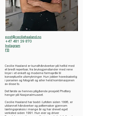
post@ceciliehaaland.no
+47 481 29 870
Instagram
FB
Cecilie Haaland er kunsthåndverker p​å heltid med
et bredt repertoar, fra bruksgjenstander med rene
linjer i et enkelt og moderne formspråk til
konseptuelle utsmykninger. Hun jobber hovedsakelig
i porselen og fotografi og aller helst kombinasjonen
av disse to.
Det første av hennes pågående prosjekt Phottery
henger på Nasjonalmuseet.
Cecilie Haaland har bodd i Lofoten siden 1995, er
utdannet håndverker og pottemaker gjennom
lærlingspraksis i mange år og har drevet eget
verksted siden 1991. Hun eier og driver